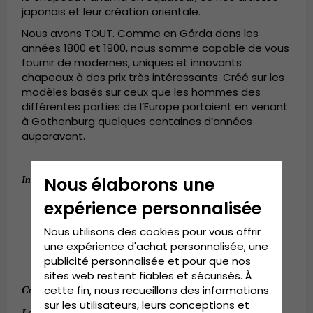
japonais et leur création orientale.
Nous avons TOUT. Comme en Gårda dans les
années 1800 et 1900, nous somme capable de vous
fournir de modernes, uniques et innovants
chapeaux à des prix très intéressants. Créé sur les
modèles basés sur ceux que les hommes des
différentes parties de l’Europe portaient en venant
à Gothenburg quelques centaines d’années
auparavant.
:
Nous élaborons une
Informations détaillées
Couronne de 11 centimètres.
expérience personnalisée
Rebords de 4,5 centimètres.
Nous utilisons des cookies pour vous offrir
Composition: 100 % laine
une expérience d'achat personnalisée, une
Fabriqué en Italie
.
publicité personnalisée et pour que nos
Bandeau (Composition : Coton)
sites web restent fiables et sécurisés. À
cette fin, nous recueillons des informations
Composition:
100 % laine.
sur les utilisateurs, leurs conceptions et
:
Small - 55 cm. Medium - 57 cm.
Le guide des tailles