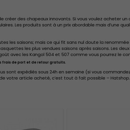
e créer des chapeaux innovants. Si vous voulez acheter un c
aires. Les produits sont à un prix abordable mais d’une qua
es les saisons; mais ce qui fit sans nul doute la renommée
 les casquettes les plus vendues saisons après saisons. Les d
e goût avec les Kangol 504 et 507 comme vous pourrez le con
frais de port et de retour gratuits.
us sont expédiés sous 24h en semaine (si vous commandez vo
e votre article acheté, c’est tout à fait possible – Hatshop.f