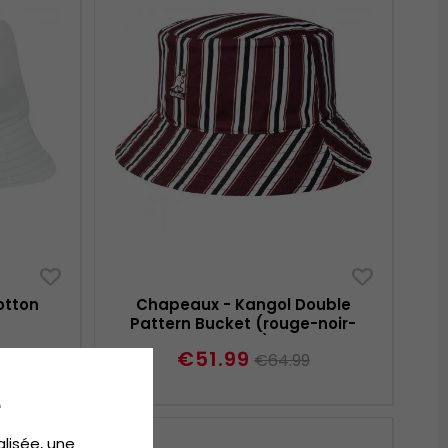
otton
Chapeaux - Kangol Double
Pattern Bucket (rouge-noir-
blanc)
€51.99
€64.99
e
alisée, une