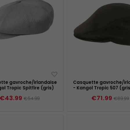
tte gavroche/irlandaise
Casquette gavroche/irl
ol Tropic Spitfire (gris)
- Kangol Tropic 507 (gri
€43.99
€71.99
€54.99
€89.99