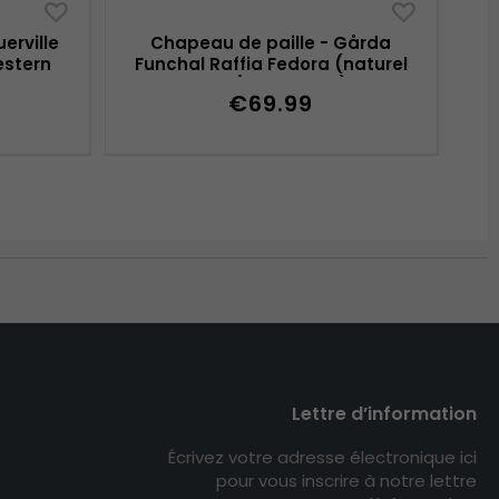
erville
Chapeau de paille - Gårda
estern
Funchal Raffia Fedora (naturel
clair/brun foncé)
€69.99
Lettre d’information
Écrivez votre adresse électronique ici
pour vous inscrire à notre lettre