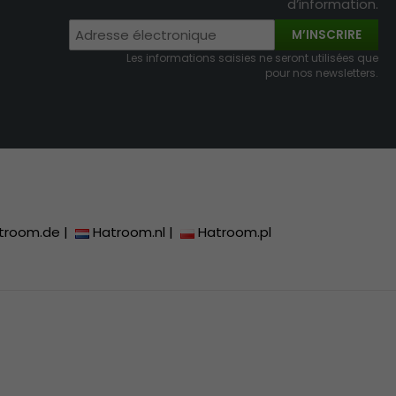
d’information.
M’INSCRIRE
Les informations saisies ne seront utilisées que
pour nos newsletters.
troom.de
|
Hatroom.nl
|
Hatroom.pl