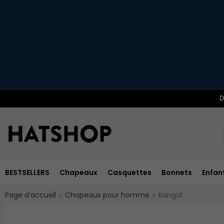
D
BESTSELLERS
Chapeaux
Casquettes
Bonnets
Enfan
Page d’accueil
Chapeaux pour homme
Kangol