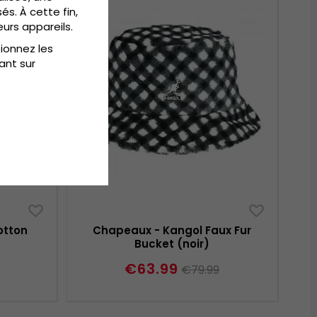
és. À cette fin,
eurs appareils.
tionnez les
ant sur
otton
Chapeaux - Kangol Faux Fur
Bucket (noir)
€63.99
€79.99