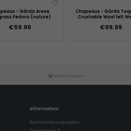
peaux - Gårda Arese
Chapeaux - Gårda Toqu
rass Fedora (nature)
Crushable Wool felt W
hat (beige)
€59.99
€99.99
Vers la caisse
Information
Recherches populaires
Sur Hatshop.fr