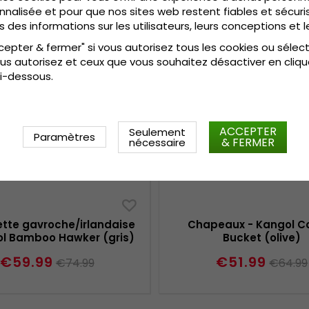
nnalisée et pour que nos sites web restent fiables et sécuris
s des informations sur les utilisateurs, leurs conceptions et l
cepter & fermer" si vous autorisez tous les cookies ou sélec
us autorisez et ceux que vous souhaitez désactiver en cliqu
i-dessous.
ACCEPTER
Seulement
Paramètres
& FERMER
nécessaire
tte gavroche/irlandaise
Chapeaux - Kangol C
ol Bamboo Hawker (gris)
Bucket (olive)
€59.99
€51.99
€74.99
€64.99