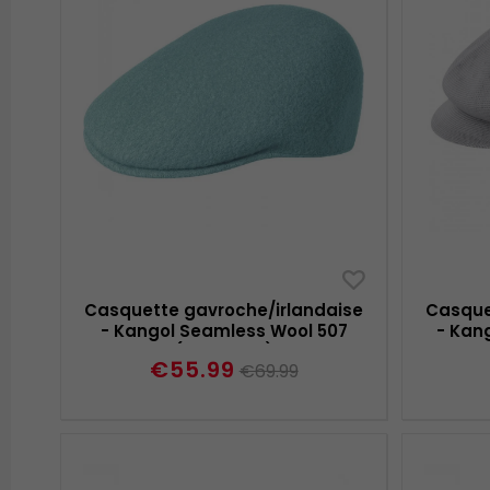
Casquette gavroche/irlandaise
Casque
- Kangol Seamless Wool 507
- Kang
(vert-bleu)
€55.99
€69.99