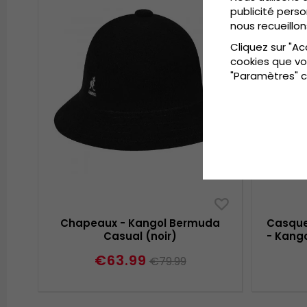
publicité perso
nous recueillon
Cliquez sur "Ac
cookies que vo
"Paramètres" c
Chapeaux - Kangol Bermuda
Casque
Casual (noir)
- Kang
€63.99
€79.99