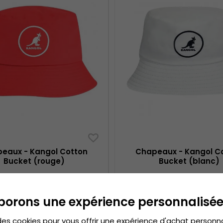
eaux - Kangol Cotton
Chapeaux - Kangol C
Bucket (rouge)
Bucket (blanc)
€51.99
€51.99
€64.99
€64.99
borons une expérience personnalisé
des cookies pour vous offrir une expérience d'achat personn