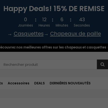
Happy Deals! 15% DE REMISE
0
12
6
42
Journées
Heures
Minutes
Secondes
→
Casquettes
→
Chapeaux de paille
écouvrez nos meilleures offres sur les chapeaux et casquettes
ts
Accessoires
DEALS
DERNIÈRES NOUVEAUTÉS