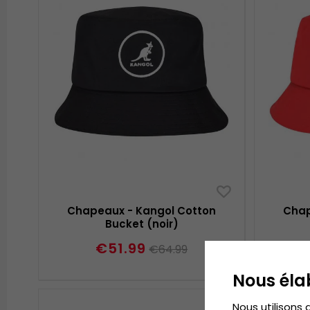
Chapeaux - Kangol Cotton
Chap
Bucket (noir)
€51.99
€64.99
Nous éla
Nous utilisons 