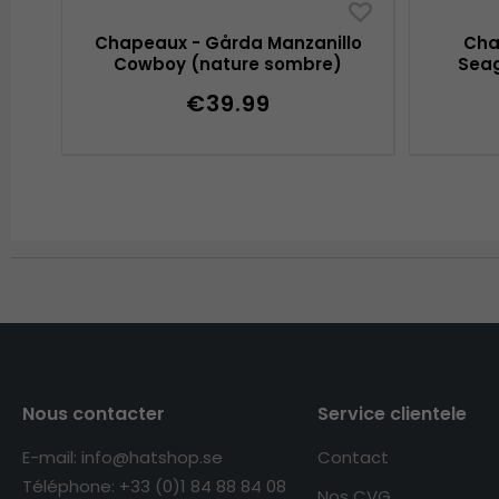
Chapeaux - Gårda Manzanillo
Cha
Cowboy (nature sombre)
Seag
€39.99
Nous contacter
Service clientele
E-mail: info@hatshop.se
Contact
Téléphone: +33 (0)1 84 88 84 08
Nos CVG