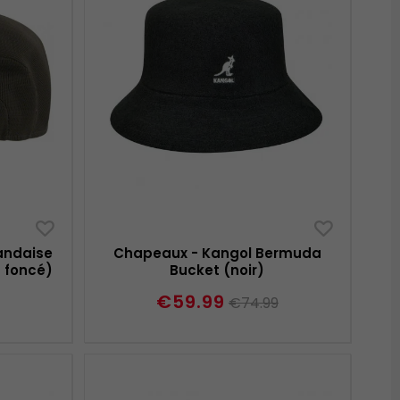
andaise
Chapeaux - Kangol Bermuda
s foncé)
Bucket (noir)
€59.99
€74.99