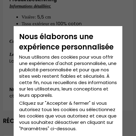
:
Informations détaillées
5,5
Visière: 
 cm
100% coton
Tissu extérieur en 
Doublure en 100% coton
Nous élaborons une
:
100% coton
.
Composition
expérience personnalisée
:
Small - 56 cm. Medium - 58 cm.
Le guide des tailles
Nous utilisons des cookies pour vous offrir
Large - 60 cm. X-Large - 62 cm.
une expérience d'achat personnalisée, une
publicité personnalisée et pour que nos
sites web restent fiables et sécurisés. À
cette fin, nous recueillons des informations
sur les utilisateurs, leurs conceptions et
Numéro d’article:
leurs appareils.
cth.luke.stone
Cliquez sur "Accepter & fermer" si vous
autorisez tous les cookies ou sélectionnez
les cookies que vous autorisez et ceux que
RÉCEMMENT VU
vous souhaitez désactiver en cliquant sur
"Paramètres" ci-dessous.