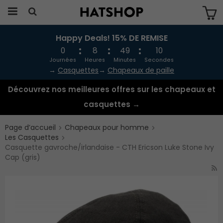
Happy Deals! 15% DE REMISE
Produkten har blivit tillagd i varukorgen
0
8
49
10
Journées
Heures
Minutes
Secondes
→
Casquettes
→
Chapeaux de paille
Découvrez nos meilleures offres sur les chapeaux et
casquettes →
Page d’accueil
Chapeaux pour homme
Les Casquettes
Casquette gavroche/irlandaise - CTH Ericson Luke Stone Ivy
Cap (gris)