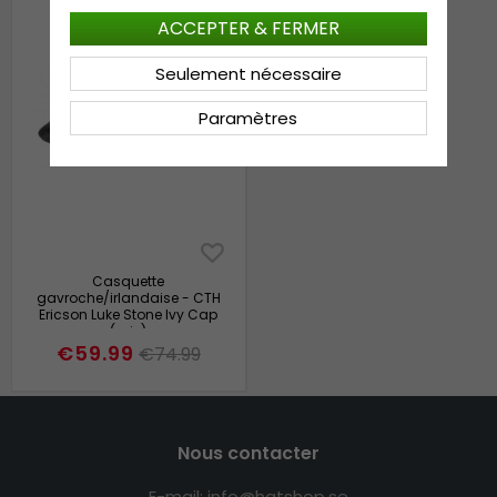
ACCEPTER & FERMER
Seulement nécessaire
Paramètres
Casquette
gavroche/irlandaise - CTH
Ericson Luke Stone Ivy Cap
(gris)
€59.99
€74.99
Nous contacter
E-mail: info@hatshop.se