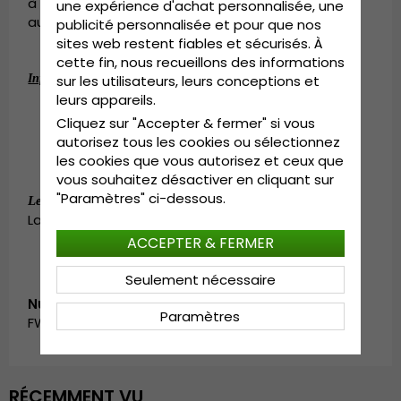
à Gothenburg quelques centaines d’années
une expérience d'achat personnalisée, une
auparavant.
publicité personnalisée et pour que nos
sites web restent fiables et sécurisés. À
cette fin, nous recueillons des informations
:
Informations détaillées
sur les utilisateurs, leurs conceptions et
leurs appareils.
.
Visière: 5 cm
Cliquez sur "Accepter & fermer" si vous
Fabriqué en Italie.
autorisez tous les cookies ou sélectionnez
laine
et polyester
Composition:
les cookies que vous autorisez et ceux que
vous souhaitez désactiver en cliquant sur
"Paramètres" ci-dessous.
:
Small - 55 cm. Medium - 57 cm.
Le guide des tailles
Large - 59 cm. X-Large - 61 cm.
ACCEPTER & FERMER
Seulement nécessaire
Numéro d’article:
Paramètres
FW_TN4117.black/multi
RÉCEMMENT VU