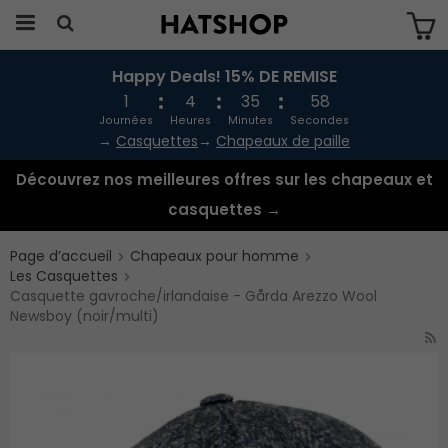
Happy Deals! 15% DE REMISE
Produkten har blivit tillagd i varukorgen
1
4
35
57
Journées
Heures
Minutes
Secondes
→
Casquettes
→
Chapeaux de paille
Découvrez nos meilleures offres sur les chapeaux et
casquettes →
Page d’accueil
Chapeaux pour homme
Les Casquettes
Casquette gavroche/irlandaise - Gårda Arezzo Wool
Newsboy (noir/multi)