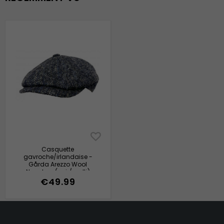
Casquette
gavroche/irlandaise -
Gårda Arezzo Wool
Newsboy (noir/multi)
€49.99