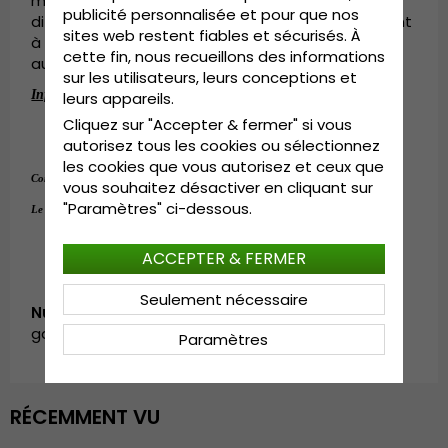
modèles basés sur ceux que les hommes des
publicité personnalisée et pour que nos
différentes parties de l’Europe portaient en venant
sites web restent fiables et sécurisés. À
à Gothenburg quelques centaines d’années
cette fin, nous recueillons des informations
auparavant.
sur les utilisateurs, leurs conceptions et
Informations détaillées:
leurs appareils.
Cliquez sur "Accepter & fermer" si vous
Visière : 4 cm
Composition : 
100 % polyester
autorisez tous les cookies ou sélectionnez
les cookies que vous autorisez et ceux que
100 % polyester
Composition :
.
vous souhaitez désactiver en cliquant sur
Medium - 56-58 cm.
"Paramètres" ci-dessous.
Le guide des tailles:
ACCEPTER & FERMER
Seulement nécessaire
Numéro d’article:
garda.flatcap.no24.hawes.offwhite
Paramètres
RÉCEMMENT VU