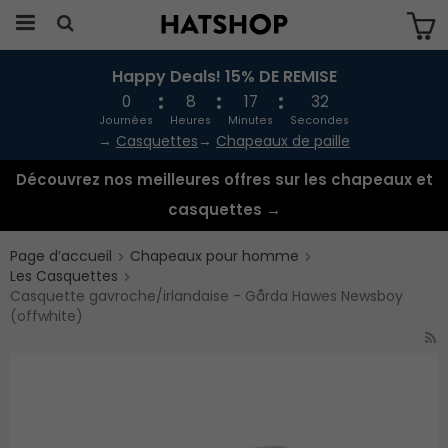
Happy Deals! 15% DE REMISE
Produkten har blivit tillagd i varukorgen
0
8
17
31
Journées
Heures
Minutes
Secondes
→
Casquettes
→
Chapeaux de paille
Découvrez nos meilleures offres sur les chapeaux et
casquettes →
Page d’accueil
Chapeaux pour homme
Les Casquettes
Casquette gavroche/irlandaise - Gårda Hawes Newsboy
(offwhite)