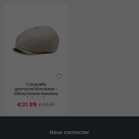
Casquette
gavroche/irlandaise -
Gårda Hawes Newsboy
(offwhite)
€31.99
€39.99
Nous contacter