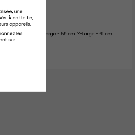
alisée, une
és. À cette fin,
eurs appareils.
tionnez les
m. Medium - 57 cm. Large - 59 cm. X-Large - 61 cm.
ant sur