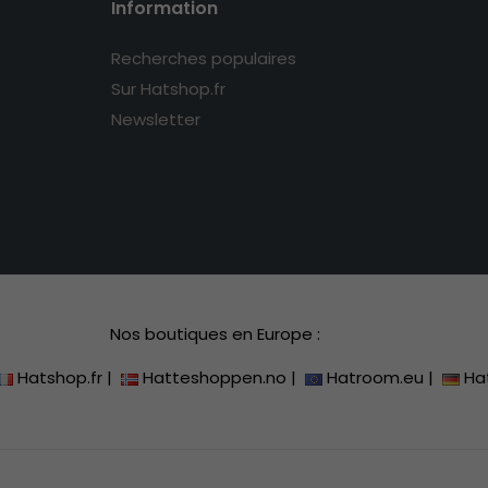
Information
Recherches populaires
Sur Hatshop.fr
Newsletter
Nos boutiques en Europe :
Hatshop.fr
|
Hatteshoppen.no
|
Hatroom.eu
|
Ha