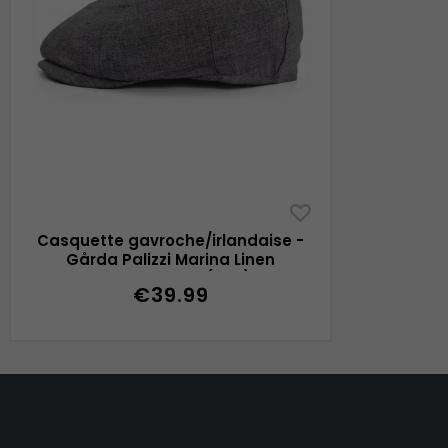
Casquette gavroche/irlandaise -
Gårda Palizzi Marina Linen
Newsboy Cap (gris)
€39.99