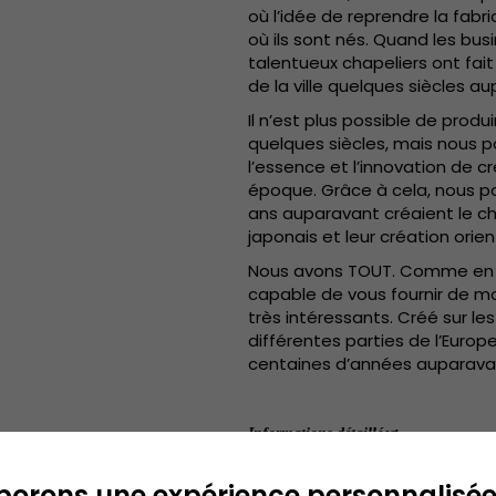
où l’idée de reprendre la fabr
où ils sont nés. Quand les bu
talentueux chapeliers ont fait
de la ville quelques siècles a
Il n’est plus possible de pro
quelques siècles, mais nous po
l’essence et l’innovation de cr
époque. Grâce à cela, nous pou
ans auparavant créaient le c
japonais et leur création orien
Nous avons TOUT. Comme en G
capable de vous fournir de m
très intéressants. Créé sur 
différentes parties de l’Euro
centaines d’années auparava
:
Informations détaillées
.
Visière: 5 cm
borons une expérience personnalisé