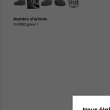
Numéro d’article:
tn3062.grey-1
Nous éla