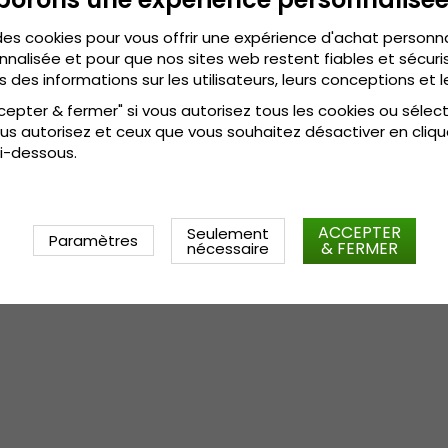
Fabriqué en Italie.
100
% lin.
Composition:
des cookies pour vous offrir une expérience d'achat personn
nnalisée et pour que nos sites web restent fiables et sécuris
:
100
% lin.
Composition
s des informations sur les utilisateurs, leurs conceptions et l
cepter & fermer" si vous autorisez tous les cookies ou sélec
:
Small - 55 c
Le guide des tailles
us autorisez et ceux que vous souhaitez désactiver en cliqu
i-dessous.
ACCEPTER
Seulement
Paramètres
& FERMER
nécessaire