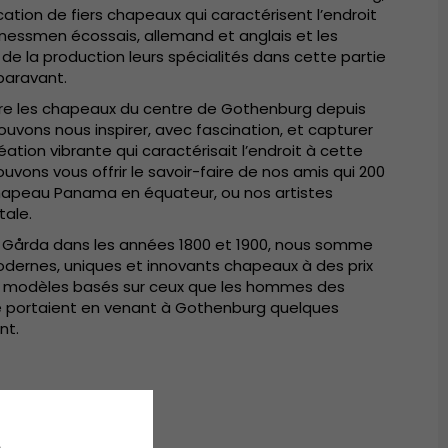
ication de fiers chapeaux qui caractérisent l’endroit
sinessmen écossais, allemand et anglais et les
 de la production leurs spécialités dans cette partie
uparavant.
duire les chapeaux du centre de Gothenburg depuis
uvons nous inspirer, avec fascination, et capturer
éation vibrante qui caractérisait l’endroit à cette
vons vous offrir le savoir-faire de nos amis qui 200
hapeau Panama en équateur, ou nos artistes
tale.
årda dans les années 1800 et 1900, nous somme
odernes, uniques et innovants chapeaux à des prix
les modèles basés sur ceux que les hommes des
pe portaient en venant à Gothenburg quelques
nt.
e