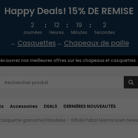
Happy Deals! 15% DE REMISE
2
12
19
1
Journées
Heures
Minutes
Secondes
→
Casquettes
→
Chapeaux de paille
écouvrez nos meilleures offres sur les chapeaux et casquettes
ts
Accessoires
DEALS
DERNIÈRES NOUVEAUTÉS
Casquette gavroche/irlandaise - Gårda Palizzi Marina Linen New