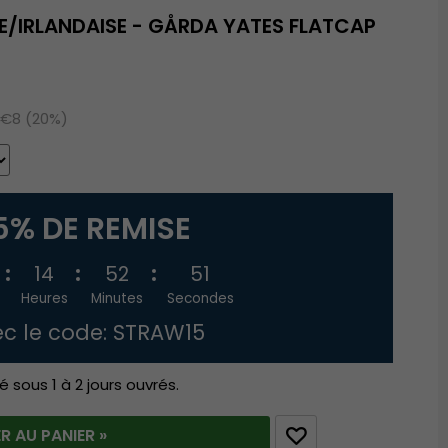
IRLANDAISE - GÅRDA YATES FLATCAP
 €8 (20%)
5% DE REMISE
14
52
50
Heures
Minutes
Secondes
c le code: STRAW15
é sous 1 à 2 jours ouvrés.
R AU PANIER »