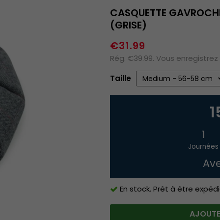
CASQUETTE GAVROCHE/
(GRISE)
€31.99
Rég. €39.99. Vous enregistrez
Taille
1
1
Journées
Ave
En stock. Prêt à être expédi
AJOUTE