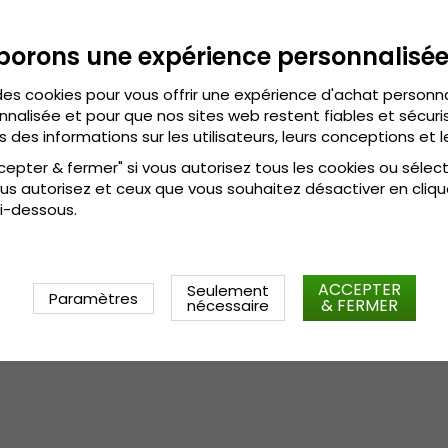
capable de vous fournir de m
très intéressants. Créé sur 
borons une expérience personnalisé
différentes parties de l’Euro
centaines d’années auparava
des cookies pour vous offrir une expérience d'achat personn
Informations détaillées:
nnalisée et pour que nos sites web restent fiables et sécuris
Visière : 4 cm
s des informations sur les utilisateurs, leurs conceptions et l
Composition : 
80 % polyester, 20 % l
ai
cepter & fermer" si vous autorisez tous les cookies ou sélec
80 % polyester, 20 % 
us autorisez et ceux que vous souhaitez désactiver en cliqu
Composition :
i-dessous.
Medium - 56-58 
Le guide des tailles:
ACCEPTER
Seulement
Paramètres
& FERMER
nécessaire