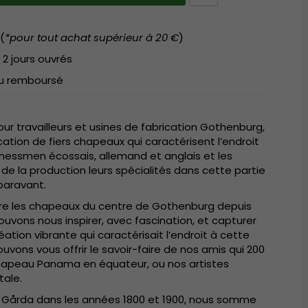
(
*pour tout achat supérieur à 20 €
)
 2 jours ouvrés
 ou remboursé
r travailleurs et usines de fabrication Gothenburg,
ication de fiers chapeaux qui caractérisent l’endroit
sinessmen écossais, allemand et anglais et les
 de la production leurs spécialités dans cette partie
uparavant.
duire les chapeaux du centre de Gothenburg depuis
uvons nous inspirer, avec fascination, et capturer
éation vibrante qui caractérisait l’endroit à cette
vons vous offrir le savoir-faire de nos amis qui 200
hapeau Panama en équateur, ou nos artistes
tale.
årda dans les années 1800 et 1900, nous somme