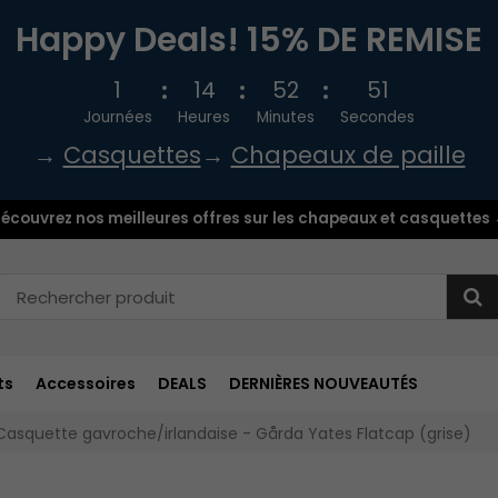
Happy Deals! 15% DE REMISE
1
14
52
50
Journées
Heures
Minutes
Secondes
→
Casquettes
→
Chapeaux de paille
écouvrez nos meilleures offres sur les chapeaux et casquettes
ts
Accessoires
DEALS
DERNIÈRES NOUVEAUTÉS
Casquette gavroche/irlandaise - Gårda Yates Flatcap (grise)