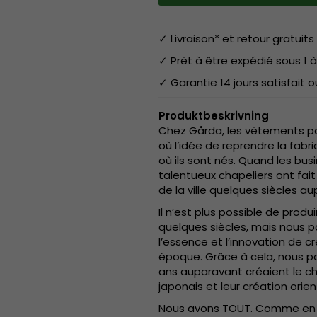
✓ Livraison* et retour gratuits 
✓ Prêt à être expédié sous 1 à
✓ Garantie 14 jours satisfait
Produktbeskrivning
Chez Gårda, les vêtements pou
où l’idée de reprendre la fabr
où ils sont nés. Quand les bu
talentueux chapeliers ont fait
de la ville quelques siècles a
Il n’est plus possible de pro
quelques siècles, mais nous po
l’essence et l’innovation de cr
époque. Grâce à cela, nous pou
ans auparavant créaient le c
japonais et leur création orien
Nous avons TOUT. Comme en G