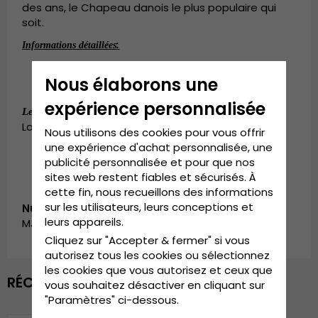
des ans, le Chapeau danois le plus populaire qui
soit.
:
Informations détaillées
100% Soie
Nous élaborons une
expérience personnalisée
:
Small - 56 cm. Medium - 58 cm.
Le guide des tailles
Large - 60 cm. X-Large - 62 cm.
Nous utilisons des cookies pour vous offrir
une expérience d'achat personnalisée, une
publicité personnalisée et pour que nos
sites web restent fiables et sécurisés. À
cette fin, nous recueillons des informations
sur les utilisateurs, leurs conceptions et
Numéro d’article:
leurs appareils.
MJM_01696006700-beige-1
Cliquez sur "Accepter & fermer" si vous
autorisez tous les cookies ou sélectionnez
les cookies que vous autorisez et ceux que
RÉCEMMENT VU
vous souhaitez désactiver en cliquant sur
"Paramètres" ci-dessous.