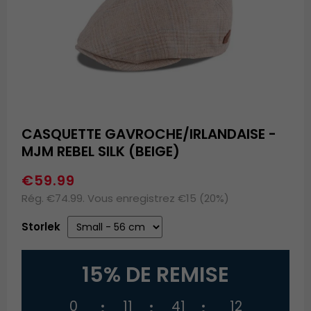
CASQUETTE GAVROCHE/IRLANDAISE -
MJM REBEL SILK (BEIGE)
€59.99
Rég. €74.99. Vous enregistrez €15 (20%)
Storlek
15% DE REMISE
0
11
41
12