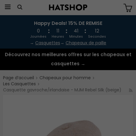
Happy Deals! 15% DE REMISE
Produkten har blivit tillagd i varukorgen
0
11
41
12
Journées
Heures
Minutes
Secondes
→
Casquettes
→
Chapeaux de paille
Découvrez nos meilleures offres sur les chapeaux et
casquettes →
Page d’accueil
Chapeaux pour homme
Les Casquettes
Casquette gavroche/irlandaise - MJM Rebel Silk (beige)