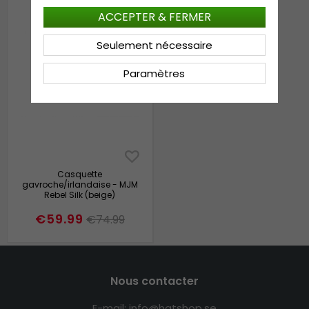
ACCEPTER & FERMER
Seulement nécessaire
Paramètres
Casquette
gavroche/irlandaise - MJM
Rebel Silk (beige)
€59.99
€74.99
Nous contacter
E-mail: info@hatshop.se