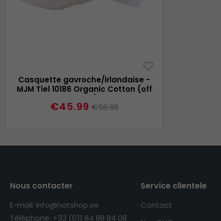
Casquette gavroche/irlandaise -
MJM Tiel 10186 Organic Cotton (off
white)
€45.99
€56.99
Nous contacter
Service clientele
E-mail: info@hatshop.se
Contact
Téléphone: +33 (0)1 84 88 84 08