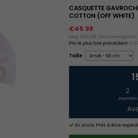
CASQUETTE GAVROCHE/
COTTON (OFF WHITE)
€45.99
Rég. €56.99. Vous enregistrez 
Prix le plus bas précédent:
€27
Taille
1
2
Journées
Ave
En stock. Prêt à être expédi