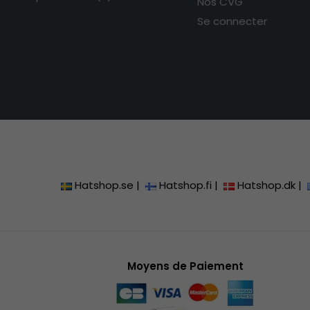
Nos CVG
Se connecter
Hatshop.se
|
Hatshop.fi
|
Hatshop.dk
|
Moyens de Paiement