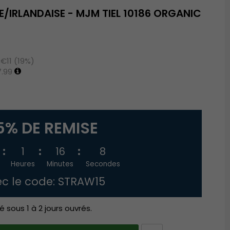
IRLANDAISE - MJM TIEL 10186 ORGANIC
€11 (19%)
.99
5% DE REMISE
1
16
7
Heures
Minutes
Secondes
c le code: STRAW15
é sous 1 à 2 jours ouvrés.