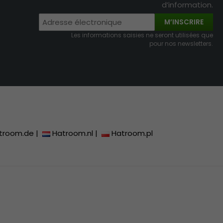
d’information.
M’INSCRIRE
Les informations saisies ne seront utilisées que
pour nos newsletters.
troom.de
|
Hatroom.nl
|
Hatroom.pl