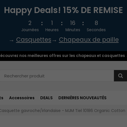
Happy Deals! 15% DE REMISE
2
1
16
7
Journées
Heures
Minutes
Secondes
→
Casquettes
→
Chapeaux de paille
écouvrez nos meilleures offres sur les chapeaux et casquettes
ts
Accessoires
DEALS
DERNIÈRES NOUVEAUTÉS
Casquette gavroche/irlandaise - MJM Tiel 10186 Organic Cotton 