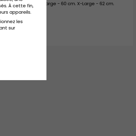
m. Medium - 58 cm. Large - 60 cm. X-Large - 62 cm.
és. À cette fin,
eurs appareils.
tionnez les
ant sur