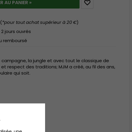
R AU PANIER »
(
*pour tout achat supérieur à 20 €
)
 2 jours ouvrés
 ou remboursé
 la campagne, la jungle et avec tout le classique de
 et respect des traditions; MJM a créé, au fil des ans,
laire qui soit.
n
écologique.
e
gique.
alisée, une