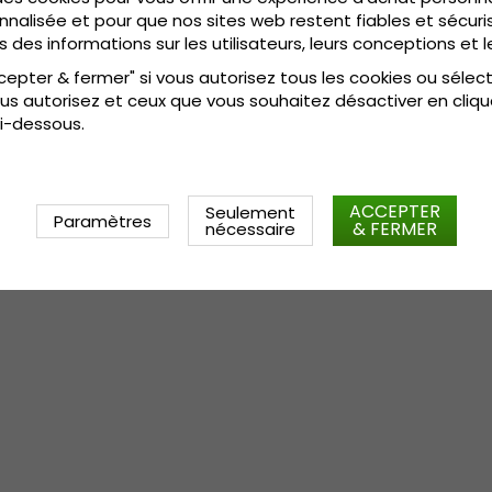
:
Small - 56 c
Le guide des tailles
nnalisée et pour que nos sites web restent fiables et sécuris
s des informations sur les utilisateurs, leurs conceptions et l
cepter & fermer" si vous autorisez tous les cookies ou sélec
us autorisez et ceux que vous souhaitez désactiver en cliqu
i-dessous.
ACCEPTER
Seulement
Paramètres
& FERMER
nécessaire