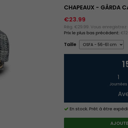
CHAPEAUX - GÅRDA C
€23.99
Rég. €29.99. Vous enregistrez
Prix le plus bas précédent:
€12
Taille
1
1
Journées
Ave
En stock. Prêt à être expédi
AJOUTE