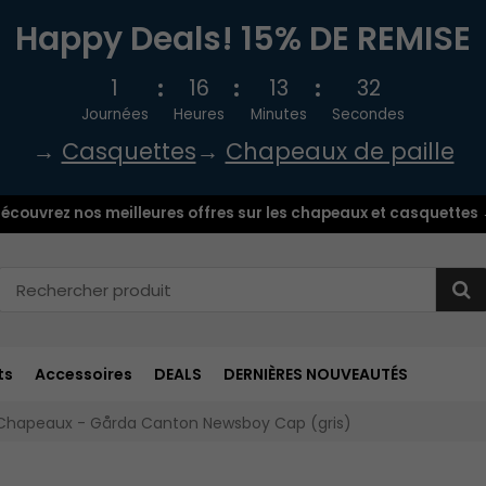
Happy Deals! 15% DE REMISE
1
16
13
31
Journées
Heures
Minutes
Secondes
→
Casquettes
→
Chapeaux de paille
écouvrez nos meilleures offres sur les chapeaux et casquettes
ts
Accessoires
DEALS
DERNIÈRES NOUVEAUTÉS
Chapeaux - Gårda Canton Newsboy Cap (gris)