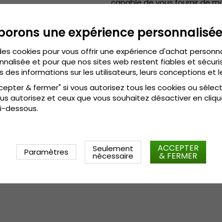
capable de vous fournir de m
très intéressants. Créé sur 
différentes parties de l’Euro
borons une expérience personnalisé
centaines d’années auparava
Informations détaillées:
des cookies pour vous offrir une expérience d'achat personn
nnalisée et pour que nos sites web restent fiables et sécuris
Visière : 4 cm
s des informations sur les utilisateurs, leurs conceptions et l
Composition : coton / 
polyester
.
cepter & fermer" si vous autorisez tous les cookies ou sélec
coton / 
polyester
Composition :
.
us autorisez et ceux que vous souhaitez désactiver en cliqu
OSFA - 56-61 cm
i-dessous.
Le guide des tailles:
.
ACCEPTER
Seulement
Paramètres
& FERMER
nécessaire