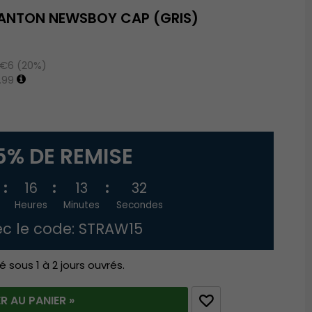
ANTON NEWSBOY CAP (GRIS)
 €6 (20%)
.99
5% DE REMISE
16
13
31
Heures
Minutes
Secondes
c le code: STRAW15
é sous 1 à 2 jours ouvrés.
R AU PANIER »