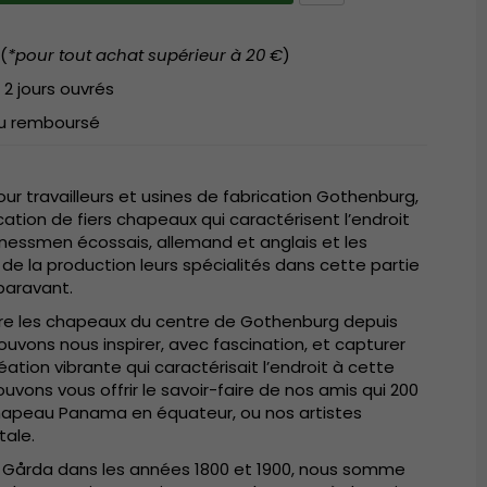
(
*pour tout achat supérieur à 20 €
)
 2 jours ouvrés
 ou remboursé
r travailleurs et usines de fabrication Gothenburg,
ication de fiers chapeaux qui caractérisent l’endroit
sinessmen écossais, allemand et anglais et les
 de la production leurs spécialités dans cette partie
uparavant.
duire les chapeaux du centre de Gothenburg depuis
uvons nous inspirer, avec fascination, et capturer
éation vibrante qui caractérisait l’endroit à cette
vons vous offrir le savoir-faire de nos amis qui 200
hapeau Panama en équateur, ou nos artistes
tale.
årda dans les années 1800 et 1900, nous somme