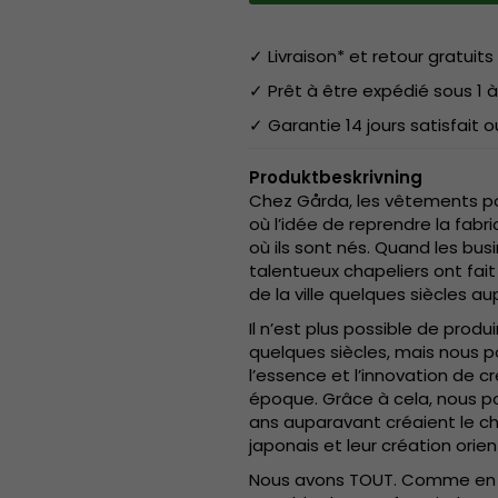
✓ Livraison* et retour gratuits 
✓ Prêt à être expédié sous 1 à
✓ Garantie 14 jours satisfait
Produktbeskrivning
Chez Gårda, les vêtements pou
où l’idée de reprendre la fabr
où ils sont nés. Quand les bu
talentueux chapeliers ont fait
de la ville quelques siècles a
Il n’est plus possible de pro
quelques siècles, mais nous po
l’essence et l’innovation de cr
époque. Grâce à cela, nous pou
ans auparavant créaient le c
japonais et leur création orien
Nous avons TOUT. Comme en G