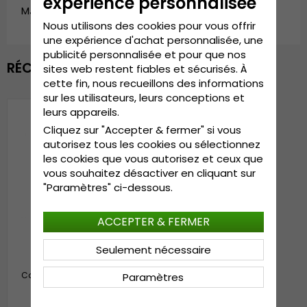
expérience personnalisée
MJM_01015417203-blue-1
Nous utilisons des cookies pour vous offrir
une expérience d'achat personnalisée, une
publicité personnalisée et pour que nos
RÉCEMMENT VU
sites web restent fiables et sécurisés. À
cette fin, nous recueillons des informations
sur les utilisateurs, leurs conceptions et
leurs appareils.
Cliquez sur "Accepter & fermer" si vous
autorisez tous les cookies ou sélectionnez
les cookies que vous autorisez et ceux que
vous souhaitez désactiver en cliquant sur
"Paramètres" ci-dessous.
ACCEPTER & FERMER
Seulement nécessaire
Casquettes - MJM Baseball
Paramètres
Cap (bleu)