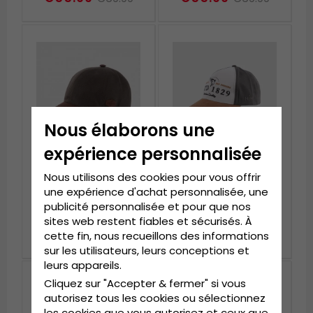
Nous élaborons une
expérience personnalisée
Nous utilisons des cookies pour vous offrir
Casquettes - MJM
Casquettes - MJM
une expérience d'achat personnalisée, une
Baseball Cap (vert)
Baseball Cap EST 1829
publicité personnalisée et pour que nos
(orange/offwhite)
sites web restent fiables et sécurisés. À
€55.99
€31.99
€69.99
€39.99
cette fin, nous recueillons des informations
sur les utilisateurs, leurs conceptions et
leurs appareils.
Cliquez sur "Accepter & fermer" si vous
autorisez tous les cookies ou sélectionnez
les cookies que vous autorisez et ceux que