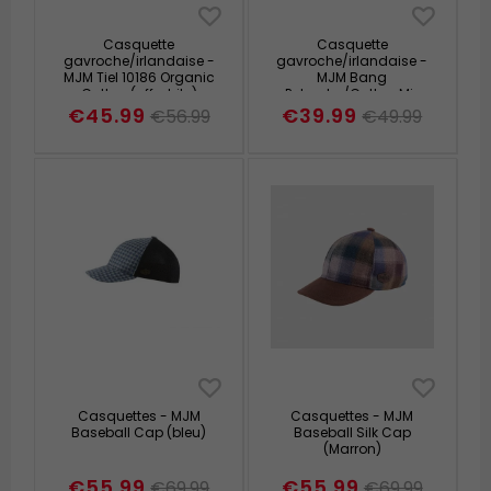
Casquette
Casquette
gavroche/irlandaise -
gavroche/irlandaise -
MJM Tiel 10186 Organic
MJM Bang
Cotton (off white)
Polyester/Cotton Mix
(brun)
€45.99
€39.99
€56.99
€49.99
Casquettes - MJM
Casquettes - MJM
Baseball Cap (bleu)
Baseball Silk Cap
(Marron)
€55.99
€55.99
€69.99
€69.99