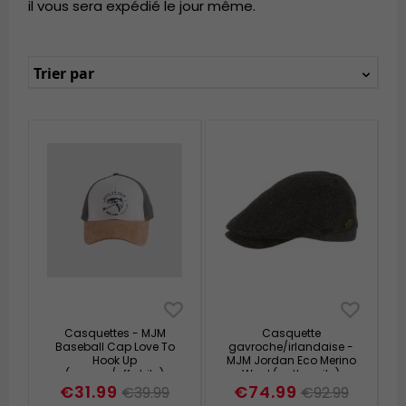
il vous sera expédié le jour même.
Trier par
Casquettes - MJM
Casquette
Baseball Cap Love To
gavroche/irlandaise -
Hook Up
MJM Jordan Eco Merino
(orange/offwhite)
Wool (anthracite)
€31.99
€74.99
€39.99
€92.99