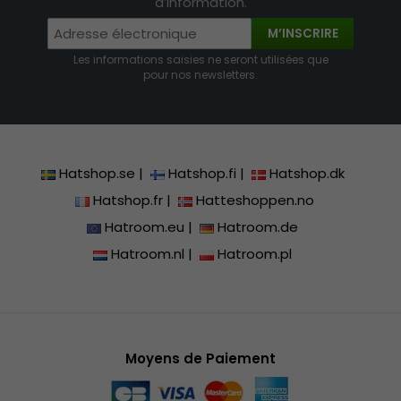
d’information.
M’INSCRIRE
Les informations saisies ne seront utilisées que
pour nos newsletters.
Hatshop.se
|
Hatshop.fi
|
Hatshop.dk
Hatshop.fr
|
Hatteshoppen.no
Hatroom.eu
|
Hatroom.de
Hatroom.nl
|
Hatroom.pl
Moyens de Paiement