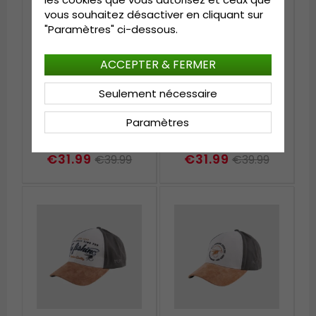
vous souhaitez désactiver en cliquant sur
"Paramètres" ci-dessous.
ACCEPTER & FERMER
Seulement nécessaire
Casquettes - MJM
Casquettes - MJM
Paramètres
Baseball Cap EST 1829
Baseball Cap Have a
(orange/offwhite)
nice fish
(orange/offwhite)
€31.99
€31.99
€39.99
€39.99