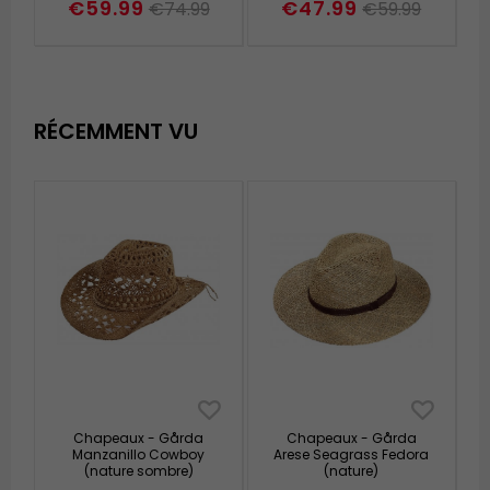
€59.99
€47.99
€74.99
€59.99
RÉCEMMENT VU
Chapeaux - Gårda
Chapeaux - Gårda
Manzanillo Cowboy
Arese Seagrass Fedora
(nature sombre)
(nature)