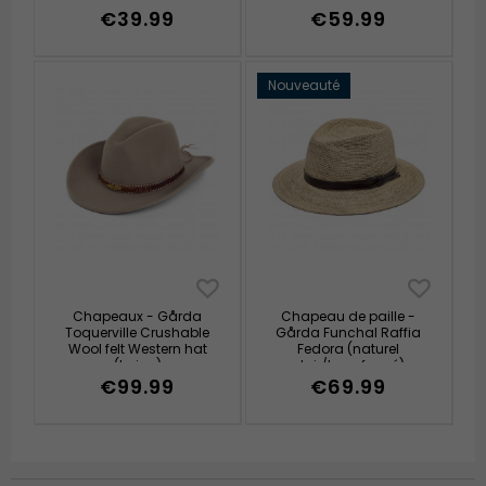
€39.99
€59.99
Nouveauté
Chapeaux - Gårda
Chapeau de paille -
Toquerville Crushable
Gårda Funchal Raffia
Wool felt Western hat
Fedora (naturel
(beige)
clair/brun foncé)
€99.99
€69.99