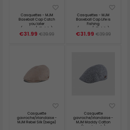
Casquettes - MJM
Casquettes - MJM
Baseball Cap Catch
Baseball Cap Life is
you later
Fishing
(orange/offwhite)
(orange/offwhite)
€31.99
€31.99
€39.99
€39.99
Casquette
Casquette
gavroche/irlandaise -
gavroche/irlandaise -
MJM Rebel Silk (beige)
MJM Maddy Cotton
(bande verte)