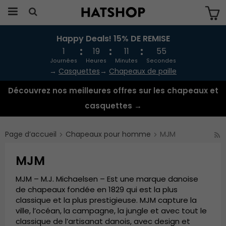
Happy Deals! 15% DE REMISE
Produkten har blivit tillagd i varukorgen
1
19
11
55
Journées
Heures
Minutes
Secondes
→
Casquettes
→
Chapeaux de paille
Découvrez nos meilleures offres sur les chapeaux et
casquettes →
Page d’accueil
Chapeaux pour homme
MJM
MJM
MJM – M.J. Michaelsen – Est une marque danoise
de chapeaux fondée en 1829 qui est la plus
classique et la plus prestigieuse. MJM capture la
ville, l’océan, la campagne, la jungle et avec tout le
classique de l’artisanat danois, avec design et