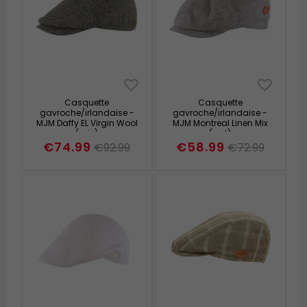
Casquette
Casquette
gavroche/irlandaise -
gavroche/irlandaise -
MJM Daffy EL Virgin Wool
MJM Montreal Linen Mix
(gris)
(vert)
€74.99
€58.99
€92.99
€72.99