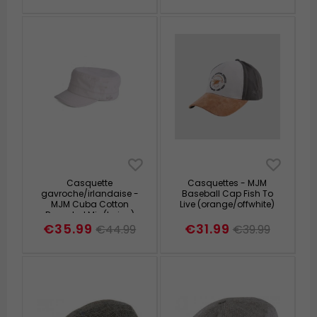
Casquette
Casquettes - MJM
gavroche/irlandaise -
Baseball Cap Fish To
MJM Cuba Cotton
Live (orange/offwhite)
Recycled Mix (beige)
€35.99
€31.99
€44.99
€39.99