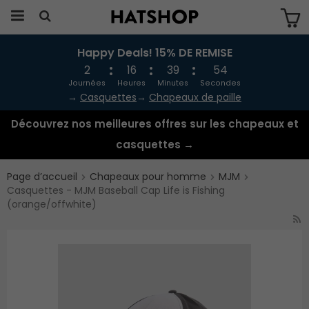
Happy Deals! 15% DE REMISE
Produkten har blivit tillagd i varukorgen
2
16
39
53
Journées
Heures
Minutes
Secondes
→
Casquettes
→
Chapeaux de paille
Découvrez nos meilleures offres sur les chapeaux et
casquettes →
Page d’accueil
Chapeaux pour homme
MJM
Casquettes - MJM Baseball Cap Life is Fishing
(orange/offwhite)