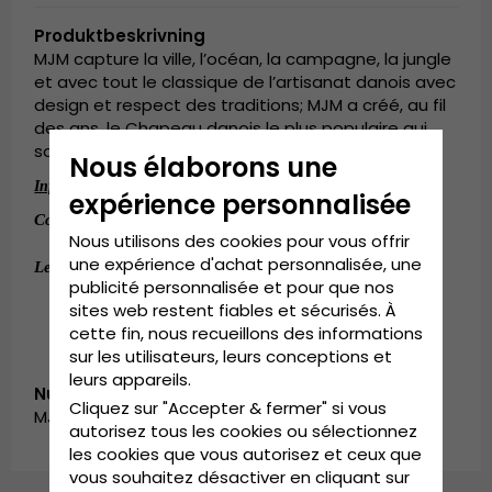
Produktbeskrivning
MJM capture la ville, l’océan, la campagne, la jungle
et avec tout le classique de l’artisanat danois avec
design et respect des traditions; MJM a créé, au fil
des ans, le Chapeau danois le plus populaire qui
soit.
Nous élaborons une
:
Informations détaillées
expérience personnalisée
:
100% Coton
Composition
Nous utilisons des cookies pour vous offrir
une expérience d'achat personnalisée, une
:
One size
Le guide des tailles
publicité personnalisée et pour que nos
sites web restent fiables et sécurisés. À
cette fin, nous recueillons des informations
sur les utilisateurs, leurs conceptions et
leurs appareils.
Numéro d’article:
Cliquez sur "Accepter & fermer" si vous
MJM_01K72654801-olive
autorisez tous les cookies ou sélectionnez
les cookies que vous autorisez et ceux que
vous souhaitez désactiver en cliquant sur