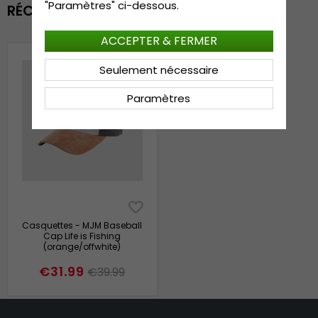
"Paramètres" ci-dessous.
RÉCEMMENT VU
ACCEPTER & FERMER
Seulement nécessaire
Paramètres
Casquettes - MJM Baseball
Cap Life is Fishing
(orange/offwhite)
€31.99
€39.99